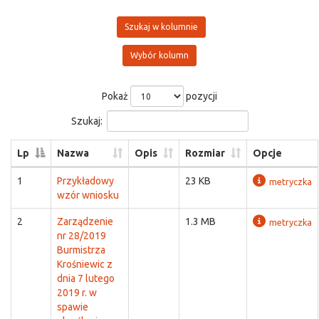
Szukaj w kolumnie
Wybór kolumn
Pokaż
pozycji
Szukaj:
Lp
Nazwa
Opis
Rozmiar
Opcje
1
Przykładowy
23 KB
metryczka
wzór wniosku
2
Zarządzenie
1.3 MB
metryczka
nr 28/2019
Burmistrza
Krośniewic z
dnia 7 lutego
2019 r. w
spawie