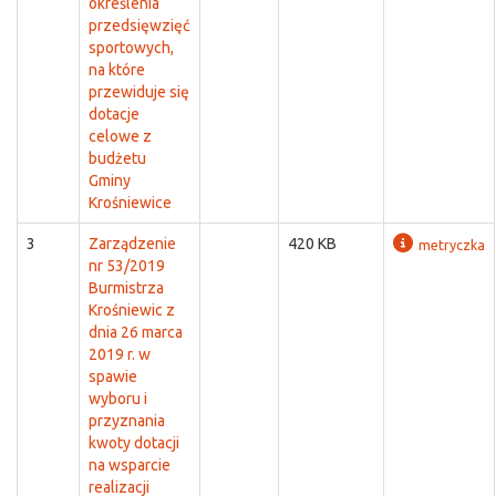
określenia
przedsięwzięć
sportowych,
na które
przewiduje się
dotacje
celowe z
budżetu
Gminy
Krośniewice
3
Zarządzenie
420 KB
metryczka
nr 53/2019
Burmistrza
Krośniewic z
dnia 26 marca
2019 r. w
spawie
wyboru i
przyznania
kwoty dotacji
na wsparcie
realizacji