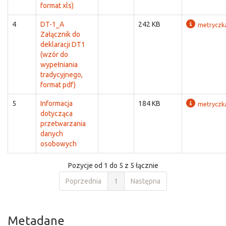
format xls)
4
DT-1_A
242 KB
metryczk
Załącznik do
deklaracji DT1
(wzór do
wypełniania
tradycyjnego,
format pdf)
5
Informacja
184 KB
metryczk
dotycząca
przetwarzania
danych
osobowych
Pozycje od 1 do 5 z 5 łącznie
Poprzednia
1
Następna
Metadane