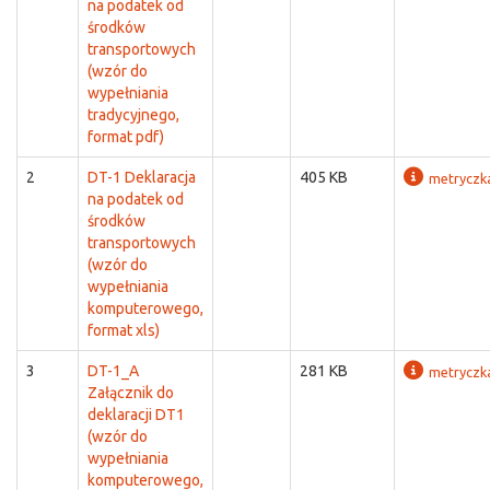
na podatek od
środków
transportowych
(wzór do
wypełniania
tradycyjnego,
format pdf)
2
DT-1 Deklaracja
405 KB
metryczk
na podatek od
środków
transportowych
(wzór do
wypełniania
komputerowego,
format xls)
3
DT-1_A
281 KB
metryczk
Załącznik do
deklaracji DT1
(wzór do
wypełniania
komputerowego,