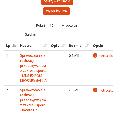
Szukaj w kolumnie
Wybór kolumn
Pokaż
pozycji
Szukaj:
Lp
Nazwa
Opis
Rozmiar
Opcje
1
Sprawozdanie z
6.1 MB
metryczk
realizacji
przedsięwzięcia
z zakresu sportu
- MKS EXPOM
KROŚNIEWIANKA
2
Sprawozdanie z
2.6 MB
metryczk
realizacji
przedsięwzięcia
z zakresu sportu
- Karate Do-