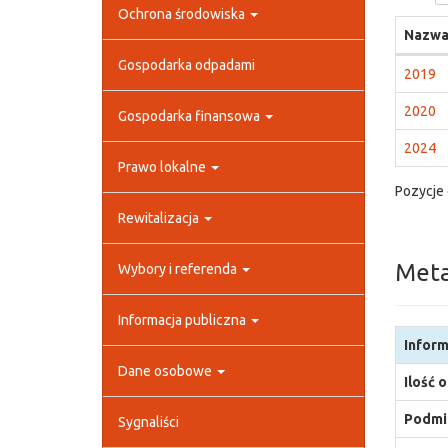
Ochrona środowiska
Nazwa
Gospodarka odpadami
2019
2020
Gospodarka finansowa
2024
Prawo lokalne
Pozycje 
Rewitalizacja
Met
Wybory i referenda
Informacja publiczna
Inform
Dane osobowe
Ilość 
Podmio
Sygnaliści