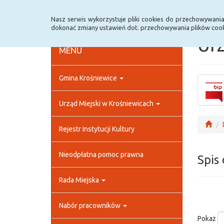
Strona główna
Rejestr zmian
Archiwum
Nasz serwis wykorzystuje pliki cookies do przechowywani
dokonać zmiany ustawień dot. przechowywania plików cook
Urz
MENU
Gmina Krośniewice
Urząd Miejski w Krośniewicach
Rejestr Instytucji Kultury
Nieodpłatna pomoc prawna
Spis
Rada Miejska
Nabór pracowników
Pokaż