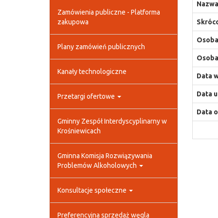
Nazwa
Zamówienia publiczne - Platforma
zakupowa
Skróco
Osoba,
Plany zamówień publicznych
Osoba,
Kanały technologiczne
Data w
Data u
Przetargi ofertowe
Data o
Gminny Zespół Interdyscyplinarny w
Krośniewicach
Gminna Komisja Rozwiązywania
Problemów Alkoholowych
Konsultacje społeczne
Preferencyjna sprzedaż węgla