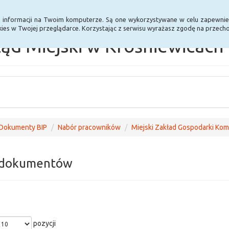
Statystyki
Poprzednia wersja BIP
a informacji na Twoim komputerze. Są one wykorzystywane w celu zapewnie
ies w Twojej przeglądarce. Korzystając z serwisu wyrażasz zgodę na przec
ąd Miejski w Krośniewicach
Dokumenty BIP
Nabór pracowników
Miejski Zakład Gospodarki Kom
 dokumentów
pozycji