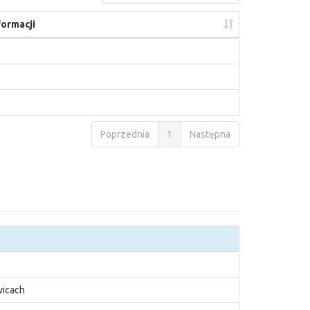
formacji
Poprzednia
1
Następna
wicach