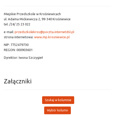
Miejskie Przedszkole w Krośniewicach
ul. Adama Mickiewicza 2, 99-340 Krośniewice
tel. /24/ 25 23 022
e-mail:
przedszkolekros@poczta.internetdsl.pl
strona internetowa:
www.mp.krosniewice.pl
NIP: 7752479730
REGON: 000903601
Dyrektor: Iwona Szczygieł
Załączniki
Szukaj w kolumnie
Wybór kolumn