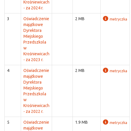
Krośniewicach
- za 2024 r.
3
Oświadczenie
2 MB
metryczka
majątkowe
Dyrektora
Miejskiego
Przedszkola
w
Krośniewicach
- za 2023 r.
4
Oświadczenie
2 MB
metryczka
majątkowe
Dyrektora
Miejskiego
Przedszkola
w
Krośniewicach
- za 2022 r.
5
Oświadczenie
1.9 MB
metryczka
majątkowe