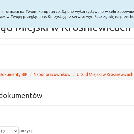
Statystyki
Poprzednia wersja BIP
a informacji na Twoim komputerze. Są one wykorzystywane w celu zapewnie
ies w Twojej przeglądarce. Korzystając z serwisu wyrażasz zgodę na przec
ąd Miejski w Krośniewicach
Dokumenty BIP
Nabór pracowników
Urząd Miejski w Krośniewicach
 dokumentów
pozycji