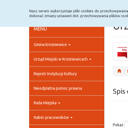
Strona główna
Rejestr zmian
Archiwum
Nasz serwis wykorzystuje pliki cookies do przechowywani
dokonać zmiany ustawień dot. przechowywania plików cook
Urz
MENU
Gmina Krośniewice
Urząd Miejski w Krośniewicach
Rejestr Instytucji Kultury
Nieodpłatna pomoc prawna
Spis
Rada Miejska
Nabór pracowników
Pokaż