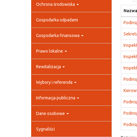
Ochrona środowiska
Nazwa
Gospodarka odpadami
Podins
Sekret
Gospodarka finansowa
Inspekt
Prawo lokalne
Inspek
Rewitalizacja
Inspek
Podinsp
Wybory i referenda
Kierow
Informacja publiczna
Podinsp
Podins
Dane osobowe
Podinsp
Sygnaliści