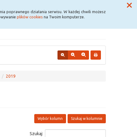
Przycisk wyszukaj duży
Szukaj
nia poprawnego działania serwisu. W każdej chwili możesz
howywanie
plików cookies
na Twoim komputerze.
2019
Wybór kolumn
Szukaj w kolumnie
Szukaj: