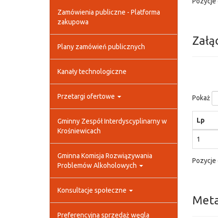
Pozycje 
Zamówienia publiczne - Platforma
zakupowa
Załą
Plany zamówień publicznych
Kanały technologiczne
Przetargi ofertowe
Pokaż
Lp
Gminny Zespół Interdyscyplinarny w
Krośniewicach
1
Gminna Komisja Rozwiązywania
Pozycje 
Problemów Alkoholowych
Konsultacje społeczne
Met
Preferencyjna sprzedaż węgla