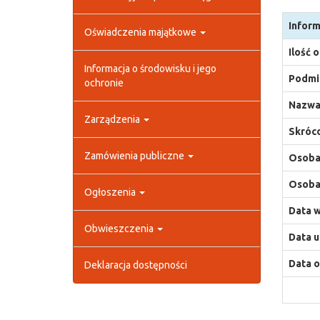
Inform
Oświadczenia majątkowe
Ilość 
Informacja o środowisku i jego
Podmio
ochronie
Nazwa
Zarządzenia
Skróco
Zamówienia publiczne
Osoba,
Osoba,
Ogłoszenia
Data w
Obwieszczenia
Data u
Data o
Deklaracja dostępności