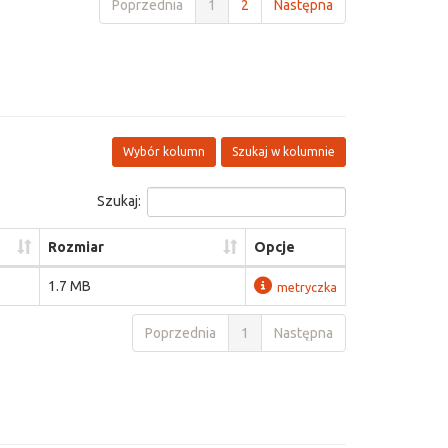
Poprzednia
1
2
Następna
Wybór kolumn
Szukaj w kolumnie
Szukaj:
Rozmiar
Opcje
1.7 MB
metryczka
Poprzednia
1
Następna