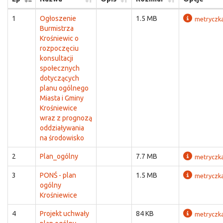
1
Ogłoszenie
1.5 MB
metryczk
Burmistrza
Krośniewic o
rozpoczęciu
konsultacji
społecznych
dotyczących
planu ogólnego
Miasta i Gminy
Krośniewice
wraz z prognozą
oddziaływania
na środowisko
2
Plan_ogólny
7.7 MB
metryczk
3
PONŚ - plan
1.5 MB
metryczk
ogólny
Krośniewice
4
Projekt uchwały
84 KB
metryczk