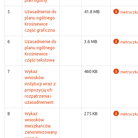
plan ogólny
5
Uzasadnienie do
41.8 MB
metryczk
planu ogólnego
Krośniewice -
część graficzna
6
Uzasadnienie do
3.6 MB
metryczk
planu ogólnego
Krośniewice -
część tekstowa
7
Wykaz
460 KB
metryczk
wniosków
instytucji wraz z
propozycją ich
rozpatrzenia i
uzasadnieniem
8
Wykaz
275 KB
metryczk
wniosków
mieszkańców
zanonimizowany