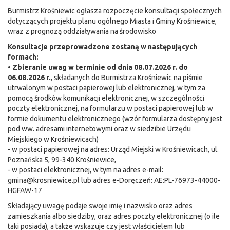
Burmistrz Krośniewic ogłasza rozpoczęcie konsultacji społecznych
dotyczących projektu planu ogólnego Miasta i Gminy Krośniewice,
wraz z prognozą oddziaływania na środowisko
Konsultacje przeprowadzone zostaną w następujących
formach:
•
Zbieranie uwag w terminie od dnia 08.07.2026 r. do
06.08.2026 r.
, składanych do Burmistrza Krośniewic na piśmie
utrwalonym w postaci papierowej lub elektronicznej, w tym za
pomocą środków komunikacji elektronicznej, w szczególności
poczty elektronicznej, na formularzu w postaci papierowej lub w
formie dokumentu elektronicznego (wzór formularza dostępny jest
pod ww. adresami internetowymi oraz w siedzibie Urzędu
Miejskiego w Krośniewicach)
- w postaci papierowej na adres: Urząd Miejski w Krośniewicach, ul.
Poznańska 5, 99-340 Krośniewice,
- w postaci elektronicznej, w tym na adres e-mail:
gmina@krosniewice.pl lub adres e-Doręczeń: AE:PL-76973-44000-
HGFAW-17
Składający uwagę podaje swoje imię i nazwisko oraz adres
zamieszkania albo siedziby, oraz adres poczty elektronicznej (o ile
taki posiada), a także wskazuje czy jest właścicielem lub