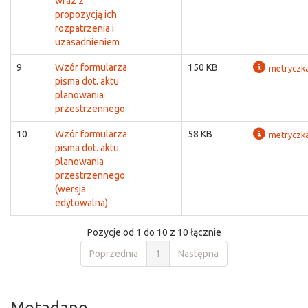
wraz z
propozycją ich
rozpatrzenia i
uzasadnieniem
9
Wzór formularza
150 KB
metryczk
pisma dot. aktu
planowania
przestrzennego
10
Wzór formularza
58 KB
metryczk
pisma dot. aktu
planowania
przestrzennego
(wersja
edytowalna)
Pozycje od 1 do 10 z 10 łącznie
Poprzednia
1
Następna
Metadane