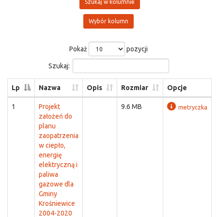
Szukaj w kolumnie
Wybór kolumn
Pokaż
pozycji
Szukaj:
Lp
Nazwa
Opis
Rozmiar
Opcje
1
Projekt
9.6 MB
metryczka
założeń do
planu
zaopatrzenia
w ciepło,
energię
elektryczną i
paliwa
gazowe dla
Gminy
Krośniewice
2004-2020