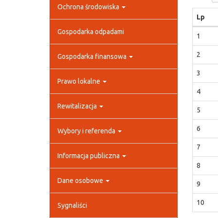
Ochrona środowiska
Lp
Gospodarka odpadami
1
2
Gospodarka finansowa
3
Prawo lokalne
4
Rewitalizacja
5
6
Wybory i referenda
7
Informacja publiczna
8
Dane osobowe
9
10
Sygnaliści