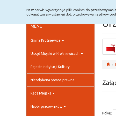
Strona główna
Rejestr zmian
Archiwum
Nasz serwis wykorzystuje pliki cookies do przechowywani
dokonać zmiany ustawień dot. przechowywania plików cook
Urz
MENU
Gmina Krośniewice
Urząd Miejski w Krośniewicach
Rejestr Instytucji Kultury
Nieodpłatna pomoc prawna
Załą
Rada Miejska
Nabór pracowników
Pokaż