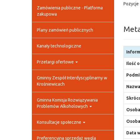
Pozycje 
Zamówienia publiczne - Platforma
zakupowa
Met
Plany zamówień publicznych
Kanały technologiczne
Inform
Przetargi ofertowe
Ilość 
Podmio
Gminny Zespół Interdyscyplinarny w
Krośniewicach
Nazwa
Skróco
Gminna Komisja Rozwiązywania
Problemów Alkoholowych
Osoba,
Osoba,
Konsultacje społeczne
Data w
Preferencyjna sprzedaż węgla