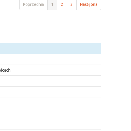
Poprzednia
1
2
3
Następna
wicach