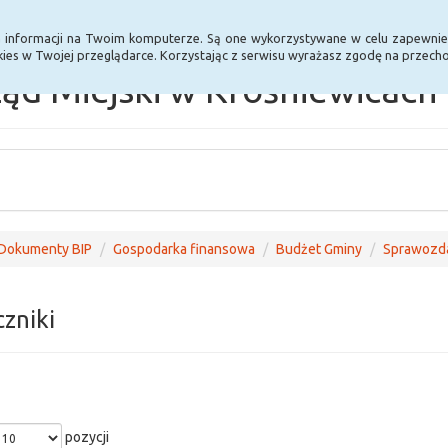
Statystyki
Poprzednia wersja BIP
a informacji na Twoim komputerze. Są one wykorzystywane w celu zapewnie
ies w Twojej przeglądarce. Korzystając z serwisu wyrażasz zgodę na przec
ąd Miejski w Krośniewicach
Dokumenty BIP
Gospodarka finansowa
Budżet Gminy
Sprawozd
czniki
pozycji