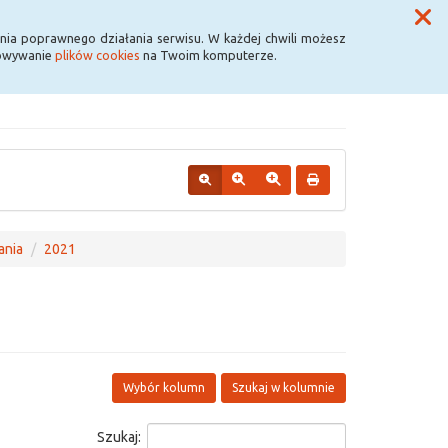
Przycisk wyszukaj duży
Szukaj
nia poprawnego działania serwisu. W każdej chwili możesz
howywanie
plików cookies
na Twoim komputerze.
ania
2021
Wybór kolumn
Szukaj w kolumnie
Szukaj: