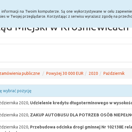
Statystyki
Poprzednia wersja BIP
a informacji na Twoim komputerze. Są one wykorzystywane w celu zapewnie
ies w Twojej przeglądarce. Korzystając z serwisu wyrażasz zgodę na przec
ąd Miejski w Krośniewicach
zamówienia publiczne
Powyżej 30 000 EUR
2020
Październik
ę wybrać pozycję
ździernika 2020,
Udzielenie kredytu długoterminowego w wysokości 
ździernika 2020,
ZAKUP AUTOBUSU DLA POTRZEB OSÓB NIEPEŁN
ździernika 2020,
Przebudowa odcinka drogi gminnej Nr 102138E rela