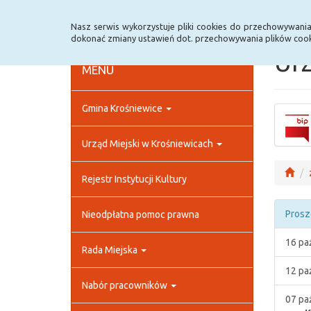
Strona główna
Rejestr zmian
Archiwum
Nasz serwis wykorzystuje pliki cookies do przechowywani
dokonać zmiany ustawień dot. przechowywania plików cook
Urz
MENU
Gmina Krośniewice
Urząd Miejski w Krośniewicach
Rejestr Instytucji Kultury
Prosz
Nieodpłatna pomoc prawna
16 pa
Rada Miejska
12 pa
Nabór pracowników
07 pa