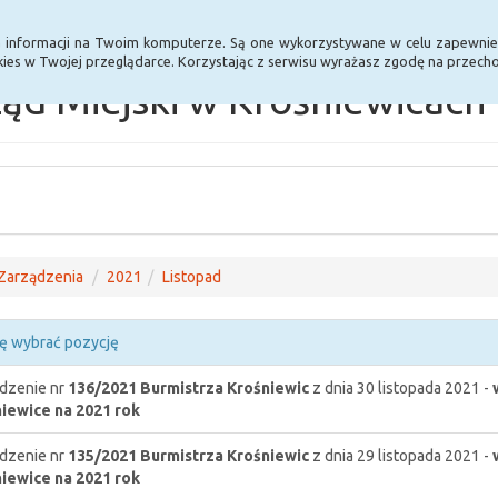
Statystyki
Poprzednia wersja BIP
a informacji na Twoim komputerze. Są one wykorzystywane w celu zapewnie
ies w Twojej przeglądarce. Korzystając z serwisu wyrażasz zgodę na przec
ąd Miejski w Krośniewicach
Zarządzenia
2021
Listopad
ę wybrać pozycję
dzenie nr
136/2021
Burmistrza Krośniewic
z dnia 30 listopada 2021 -
iewice na 2021 rok
dzenie nr
135/2021
Burmistrza Krośniewic
z dnia 29 listopada 2021 -
iewice na 2021 rok