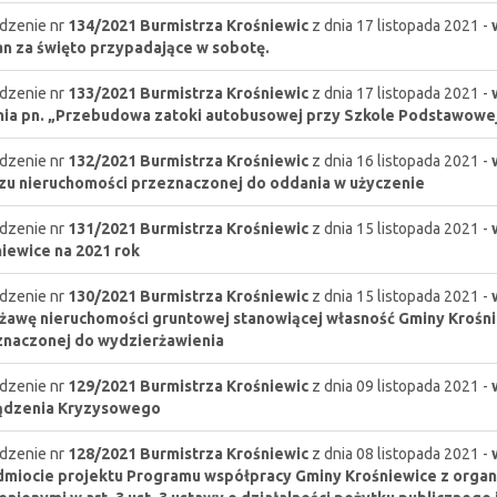
dzenie nr
134/2021
Burmistrza Krośniewic
z dnia 17 listopada 2021 -
n za święto przypadające w sobotę.
dzenie nr
133/2021
Burmistrza Krośniewic
z dnia 17 listopada 2021 -
ia pn. „Przebudowa zatoki autobusowej przy Szkole Podstawowe
dzenie nr
132/2021
Burmistrza Krośniewic
z dnia 16 listopada 2021 -
u nieruchomości przeznaczonej do oddania w użyczenie
dzenie nr
131/2021
Burmistrza Krośniewic
z dnia 15 listopada 2021 -
iewice na 2021 rok
dzenie nr
130/2021
Burmistrza Krośniewic
z dnia 15 listopada 2021 -
żawę nieruchomości gruntowej stanowiącej własność Gminy Krośn
naczonej do wydzierżawienia
dzenie nr
129/2021
Burmistrza Krośniewic
z dnia 09 listopada 2021 -
ądzenia Kryzysowego
dzenie nr
128/2021
Burmistrza Krośniewic
z dnia 08 listopada 2021 -
miocie projektu Programu współpracy Gminy Krośniewice z orga