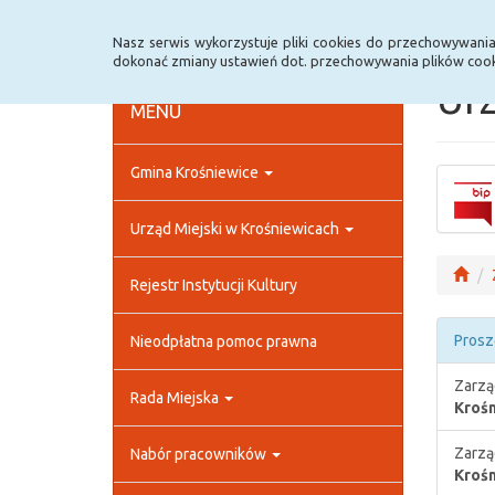
Strona główna
Rejestr zmian
Archiwum
Nasz serwis wykorzystuje pliki cookies do przechowywani
dokonać zmiany ustawień dot. przechowywania plików cook
Urz
MENU
Gmina Krośniewice
Urząd Miejski w Krośniewicach
Rejestr Instytucji Kultury
Prosz
Nieodpłatna pomoc prawna
Zarzą
Rada Miejska
Krośn
Zarzą
Nabór pracowników
Krośn