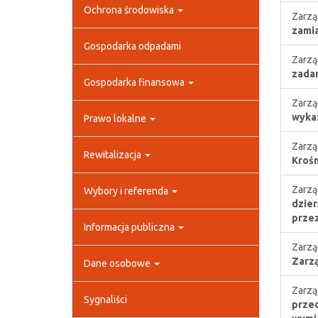
Ochrona środowiska
Zarzą
zamia
Gospodarka odpadami
Zarzą
zadan
Gospodarka finansowa
Zarzą
wykaz
Prawo lokalne
Zarzą
Rewitalizacja
Krośn
Zarzą
Wybory i referenda
dzier
przez
Informacja publiczna
Zarzą
Zarz
Dane osobowe
Zarzą
Sygnaliści
przed