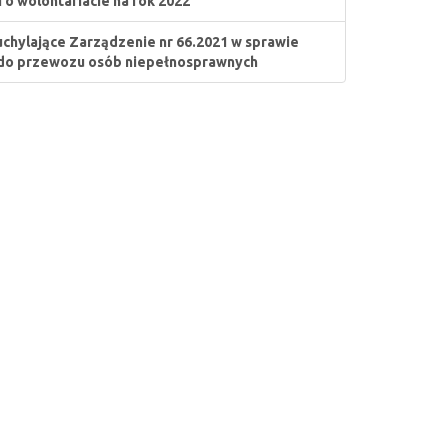
i o wolontariacie na rok 2022
uchylające Zarządzenie nr 66.2021 w sprawie
do przewozu osób niepełnosprawnych