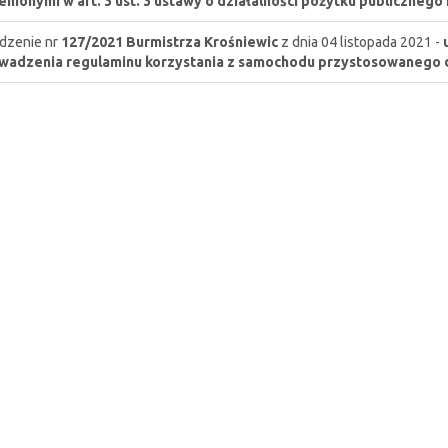
nionymi w art. 3 ust. 3 ustawy o działalności pożytku publicznego 
dzenie nr
127/2021
Burmistrza Krośniewic
z dnia 04 listopada 2021 -
wadzenia regulaminu korzystania z samochodu przystosowanego 