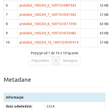
6
protokol_100204_6_1697534487663
52 KB
7
protokol_100204_7_1697534501982
51 KB
8
protokol_100204_8_1697534517390
63 KB
9
protokol_100204_9_1697534530482
63 KB
10
protokol_100204_10_1697534541914
51 KB
Pozycje od 1 do 10 z 10 łącznie
Poprzednia
1
Następna
Metadane
Informacje
Ilość odwiedzin:
2324