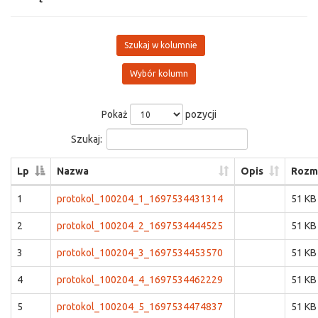
Szukaj w kolumnie
Wybór kolumn
Pokaż
pozycji
Szukaj:
Lp
Nazwa
Opis
Rozm
1
protokol_100204_1_1697534431314
51 KB
2
protokol_100204_2_1697534444525
51 KB
3
protokol_100204_3_1697534453570
51 KB
4
protokol_100204_4_1697534462229
51 KB
5
protokol_100204_5_1697534474837
51 KB