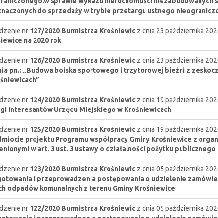
raniczonego.w sprawie wykazu nieruchomości niezabudowanych s
naczonych do sprzedaży w trybie przetargu ustnego nieogranic
dzenie nr
127/2020
Burmistrza Krośniewic
z dnia 23 października 202
iewice na 2020 rok
dzenie nr
126/2020
Burmistrza Krośniewic
z dnia 23 października 202
ia pn.: „Budowa boiska sportowego i trzytorowej bieżni z zeskocz
śniewicach”
dzenie nr
124/2020
Burmistrza Krośniewic
z dnia 19 października 202
gi interesantów Urzędu Miejskiego w Krośniewicach
dzenie nr
125/2020
Burmistrza Krośniewic
z dnia 19 października 202
miocie projektu Programu współpracy Gminy Krośniewice z orga
nionymi w art. 3 ust. 3 ustawy o działalności pożytku publicznego 
dzenie nr
123/2020
Burmistrza Krośniewic
z dnia 05 października 202
otowania i przeprowadzenia postępowania o udzielenie zamówien
ch odpadów komunalnych z terenu Gminy Krośniewice
dzenie nr
122/2020
Burmistrza Krośniewic
z dnia 05 października 202