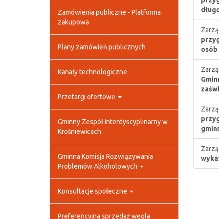
przyg
długo
Zamówienia publiczne - Platforma
zakupowa
Zarzą
przyg
Plany zamówień publicznych
osób 
Zarzą
Kanały technologiczne
Gmin
zaświ
Przetargi ofertowe
Zarzą
przyg
Gminny Zespół Interdyscyplinarny w
gminn
Krośniewicach
Zarzą
Gminna Komisja Rozwiązywania
wykaz
Problemów Alkoholowych
Konsultacje społeczne
Preferencyjna sprzedaż węgla