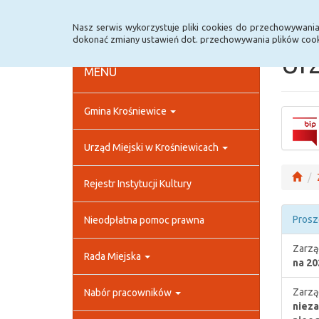
Strona główna
Rejestr zmian
Archiwum
Nasz serwis wykorzystuje pliki cookies do przechowywani
dokonać zmiany ustawień dot. przechowywania plików cook
Urz
MENU
Gmina Krośniewice
Urząd Miejski w Krośniewicach
Rejestr Instytucji Kultury
Prosz
Nieodpłatna pomoc prawna
Zarzą
Rada Miejska
na 20
Zarzą
Nabór pracowników
nieza