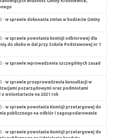
tanowiących własność Gminy Krośniewice,
zonego
0 -
w sprawie dokonania zmian w budżecie Gminy
0 -
w sprawie powołania komisji odbiorowej dla
nią do skoku w dal przy Szkole Podstawowej nr 1
0 -
w sprawie wprowadzenia szczególnych zasad
0 -
w sprawie przeprowadzenia konsultacji w
nizacjami pozarządowymi oraz podmiotami
i o wolontariacie na 2021 rok
0 -
w sprawie powołania Komisji przetargowej do
ia publicznego na odbiór i zagospodarowanie
0 -
w sprawie powołania Komisji przetargowej do