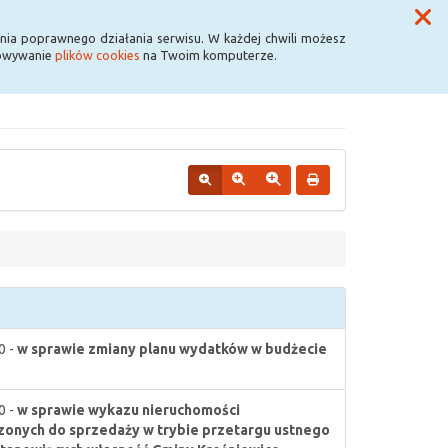
Przycisk wyszukaj duży
Szukaj
nia poprawnego działania serwisu. W każdej chwili możesz
howywanie
plików cookies
na Twoim komputerze.
0 -
w sprawie zmiany planu wydatków w budżecie
0 -
w sprawie wykazu nieruchomości
onych do sprzedaży w trybie przetargu ustnego