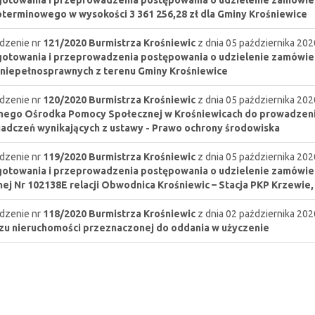
otowania i przeprowadzenia postępowania o udzielenie zamówien
terminowego w wysokości 3 361 256,28 zł dla Gminy Krośniewice
dzenie nr
121/2020
Burmistrza Krośniewic
z dnia 05 października 202
otowania i przeprowadzenia postępowania o udzielenie zamówien
niepełnosprawnych z terenu Gminy Krośniewice
dzenie nr
120/2020
Burmistrza Krośniewic
z dnia 05 października 202
nego Ośrodka Pomocy Społecznej w Krośniewicach do prowadzen
adczeń wynikających z ustawy - Prawo ochrony środowiska
dzenie nr
119/2020
Burmistrza Krośniewic
z dnia 05 października 202
otowania i przeprowadzenia postępowania o udzielenie zamówie
ej Nr 102138E relacji Obwodnica Krośniewic – Stacja PKP Krzewie,
dzenie nr
118/2020
Burmistrza Krośniewic
z dnia 02 października 202
u nieruchomości przeznaczonej do oddania w użyczenie