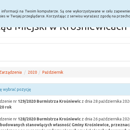
Statystyki
Poprzednia wersja BIP
a informacji na Twoim komputerze. Są one wykorzystywane w celu zapewnie
ies w Twojej przeglądarce. Korzystając z serwisu wyrażasz zgodę na przec
ąd Miejski w Krośniewicach
Zarządzenia
2020
Październik
ę wybrać pozycję
dzenie nr
129/2020
Burmistrza Krośniewic
z dnia 28 października 202
20 rok
dzenie nr
128/2020
Burmistrza Krośniewic
z dnia 26 października 202
budowanych stanowiących własność Gminy Krośniewice, przeznacz