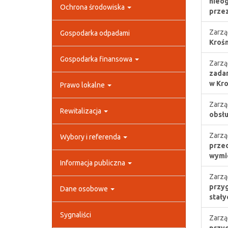
nieog
Ochrona środowiska
przez
Zarzą
Gospodarka odpadami
Krośn
Gospodarka finansowa
Zarzą
zadan
w Kro
Prawo lokalne
Zarzą
Rewitalizacja
obsłu
Zarzą
Wybory i referenda
przed
wymie
Informacja publiczna
Zarzą
przyg
Dane osobowe
stały
Sygnaliści
Zarzą