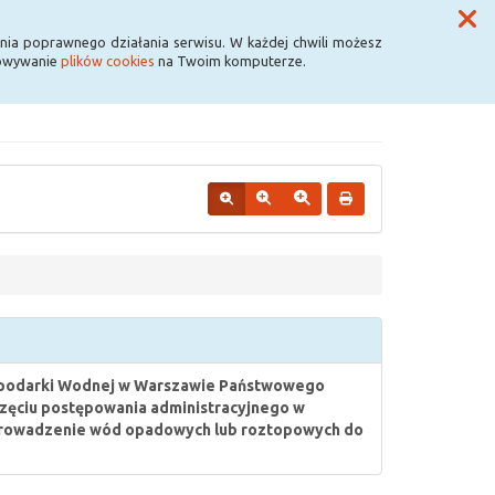
Przycisk wyszukaj duży
Szukaj
nia poprawnego działania serwisu. W każdej chwili możesz
howywanie
plików cookies
na Twoim komputerze.
spodarki Wodnej w Warszawie Państwowego
częciu postępowania administracyjnego w
prowadzenie wód opadowych lub roztopowych do