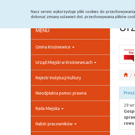
Strona główna
Rejestr zmian
Archiwum
Nasz serwis wykorzystuje pliki cookies do przechowywani
dokonać zmiany ustawień dot. przechowywania plików cook
Urz
MENU
Gmina Krośniewice
Urząd Miejski w Krośniewicach
Rejestr Instytucji Kultury
Prosz
Nieodpłatna pomoc prawna
29 wr
Rada Miejska
Gospo
spra
rowu
Nabór pracowników