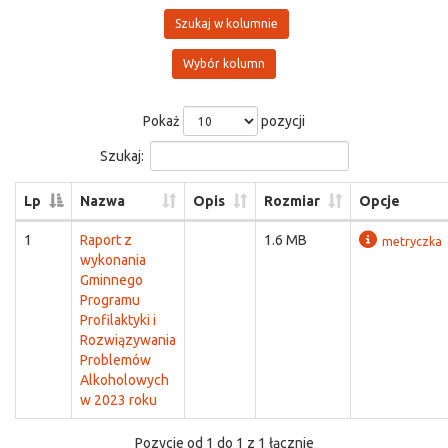
Szukaj w kolumnie
Wybór kolumn
Pokaż
pozycji
Szukaj:
Lp
Nazwa
Opis
Rozmiar
Opcje
1
Raport z
1.6 MB
metryczka
wykonania
Gminnego
Programu
Profilaktyki i
Rozwiązywania
Problemów
Alkoholowych
w 2023 roku
Pozycje od 1 do 1 z 1 łącznie