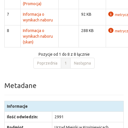
(Promocja)
7
Informacja o
92 KB
metryc
wynikach naboru
8
Informacja o
288 KB
metryc
wynikach naboru
(skan)
Pozycje od 1 do 8 z 8 łącznie
Poprzednia
1
Następna
Metadane
Informacje
Ilość odwiedzin:
2991
Podmiot
Urząd Miejski w Krośniewicach