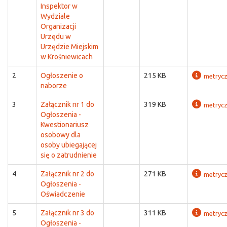
Inspektor w
Wydziale
Organizacji
Urzędu w
Urzędzie Miejskim
w Krośniewicach
2
Ogłoszenie o
215 KB
metryc
naborze
3
Załącznik nr 1 do
319 KB
metryc
Ogłoszenia -
Kwestionariusz
osobowy dla
osoby ubiegającej
się o zatrudnienie
4
Załącznik nr 2 do
271 KB
metryc
Ogłoszenia -
Oświadczenie
5
Załącznik nr 3 do
311 KB
metryc
Ogłoszenia -