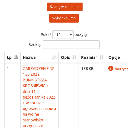
Szukaj w kolumnie
Wybór kolumn
Pokaż
pozycji
Szukaj:
Lp
Nazwa
Opis
Rozmiar
Opcje
1
ZARZĄDZENIE NR
158 KB
metryc
150.2022
BURMISTRZA
KROŚNIEWIC z
dnia 11
października 2022
r. w sprawie
ogłoszenia naboru
na wolne
stanowisko
urzędnicze