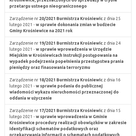
Krośniewice, przeznaczonych do sprzedaży w trybie
przetargu ustnego nieograniczonego
Zarządzenie nr
20/2021
Burmistrza Krośniewic
z dnia 25
lutego 2021 -
w sprawie dokonania zmian w budżecie
Gminy Krośniewice na 2021 rok
Zarządzenie nr
19/2021
Burmistrza Krośniewic
z dnia 24
lutego 2021 -
w sprawie wprowadzenia w Urzędzie
Miejskim w Krośniewicach Instrukcji postępowania na
wypadek podejrzenia popełnienia przestępstwa prania
pieniędzy oraz finasowania terroryzmu
Zarządzenie nr
18/2021
Burmistrza Krośniewic
z dnia 16
lutego 2021 -
w sprawie podania do publicznej
wiadomości wykazu nieruchomości przeznaczonej do
oddania w użyczenie
Zarządzenie nr
17/2021
Burmistrza Krośniewic
z dnia 15
lutego 2021 -
w sprawie wprowadzenia w Gminie
Krośniewice procedury realizacji obowiązków w zakresie
identyfikacji schematów podatkowych oraz
przekazywania informacji o schematach podatkowych