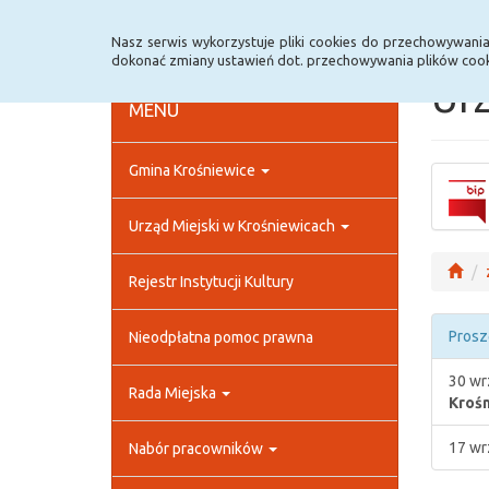
Strona główna
Rejestr zmian
Archiwum
Nasz serwis wykorzystuje pliki cookies do przechowywani
dokonać zmiany ustawień dot. przechowywania plików cook
Urz
MENU
Gmina Krośniewice
Urząd Miejski w Krośniewicach
Rejestr Instytucji Kultury
Prosz
Nieodpłatna pomoc prawna
30 wr
Rada Miejska
Krośn
17 wr
Nabór pracowników