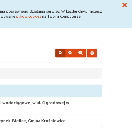
Przycisk wyszukaj duży
Szukaj
nia poprawnego działania serwisu. W każdej chwili możesz
howywanie
plików cookies
na Twoim komputerze.
eci wodociągowej w ul. Ogrodowej w
ynek-Bielice, Gmina Krośniewice