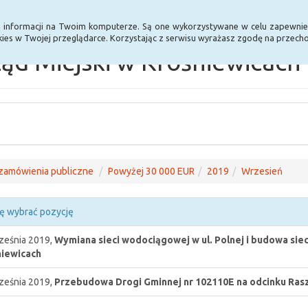
Statystyki
Poprzednia wersja BIP
a informacji na Twoim komputerze. Są one wykorzystywane w celu zapewnie
ies w Twojej przeglądarce. Korzystając z serwisu wyrażasz zgodę na przec
ąd Miejski w Krośniewicach
zamówienia publiczne
Powyżej 30 000 EUR
2019
Wrzesień
ę wybrać pozycję
ześnia 2019,
Wymiana sieci wodociągowej w ul. Polnej i budowa si
iewicach
ześnia 2019,
Przebudowa Drogi Gminnej nr 102110E na odcinku Rasz